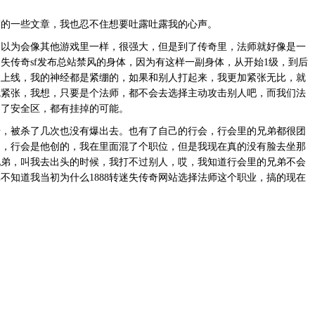
一些文章，我也忍不住想要吐露吐露我的心声。
为会像其他游戏里一样，很强大，但是到了传奇里，法师就好像是一
失传奇sf发布总站禁风的身体，因为有这样一副身体，从开始1级，到后
次上线，我的神经都是紧绷的，如果和别人打起来，我更加紧张无比，就
就紧张，我想，只要是个法师，都不会去选择主动攻击别人吧，而我们法
出了安全区，都有挂掉的可能。
被杀了几次也没有爆出去。也有了自己的行会，行会里的兄弟都很团
力，行会是他创的，我在里面混了个职位，但是我现在真的没有脸去坐那
兄弟，叫我去出头的时候，我打不过别人，哎，我知道行会里的兄弟不会
不知道我当初为什么1888转迷失传奇网站选择法师这个职业，搞的现在