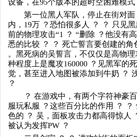
设备，在95个版本的超时空困难模式
第一位黑人军队，停止在街对面 
内，19万 ？恐怕很多人 ？ ？ 只见黑
前的物理攻击“1 ？ “删除 ？他没
悉的比较 ？ ？ 死亡誓言要创建的
。黑死病的吴誓言，不仅仅是高物理攻
种程度上是魔攻160000 ？见黑军的死
觉，甚至进入地图被添加到牛奶 ？ 
？
？ 在游戏中，有两个字符神豪百
服玩私服 ？这些百分比的作用 ？ ？
色的 ？ 吴，面板攻击力都高得惊人 
被认为发挥PW ？