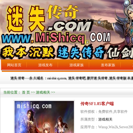
网站首页
游戏发布
游戏家族
发布家族
迷失传奇----永久域名：mishicq.com, 迷失传奇吧,新开迷失传奇,迷失传奇版本,新
当前位置：
首 页
>>
游戏相关
>>
传奇SF1.85客户端
软件授权：免费软件,共享软件
所属类型：
游戏相关
应用平台：Winxp,Win2k,Server20