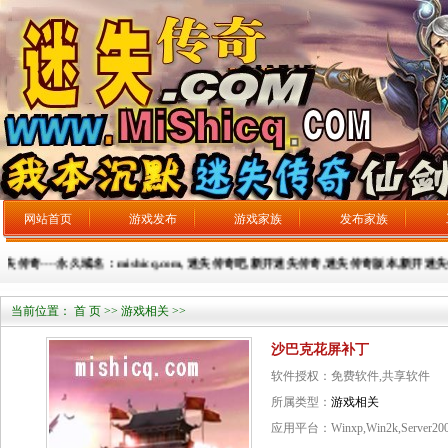
网站首页
游戏发布
游戏家族
发布家族
奇----永久域名：mishicq.com, 迷失传奇吧,新开迷失传奇,迷失传奇版本,新开迷失传奇
当前位置：
首 页
>>
游戏相关
>>
沙巴克花屏补丁
软件授权：免费软件,共享软件
所属类型：
游戏相关
应用平台：Winxp,Win2k,Server20