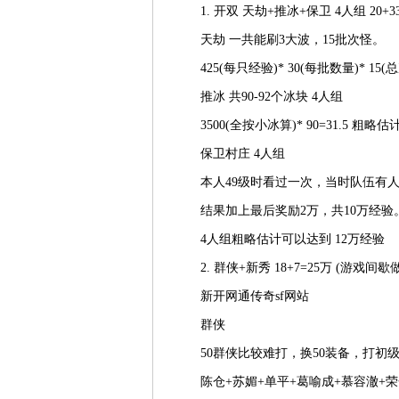
1. 开双 天劫+推冰+保卫 4人组 20+33
天劫 一共能刷3大波，15批次怪。
425(每只经验)* 30(每批数量)* 15(
推冰 共90-92个冰块 4人组
3500(全按小冰算)* 90=31.5 粗略
保卫村庄 4人组
本人49级时看过一次，当时队伍有人不
结果加上最后奖励2万，共10万经验
4人组粗略估计可以达到 12万经验
2. 群侠+新秀 18+7=25万 (游戏间歇
新开网通传奇sf网站
群侠
50群侠比较难打，换50装备，打初
陈仓+苏媚+单平+葛喻成+慕容澈+荣