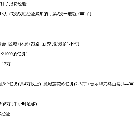
打了浪费经验
18万 (3次战胜经验累加的，第2次一般就9000了)
， 帮会+区域+休息+跑路+新秀 混(最多1小时)
1000的任务)
12万
其他3个任务(共4万以上)+魔域莲花岭任务(2-3万)+告示牌刀马山寨(14400)
 约8万 (半小时足够)
得经验