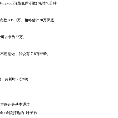
+12=65万(最低保守数) 耗时40分钟
总次数)=19.1万。粗略估计20万保底
估计可以拿到33万。
愿意做，我说有 7-8万经验。
。
做，共耗时30分钟)
级群侠还是基本通过
金+金陵打炮的+叶子衿