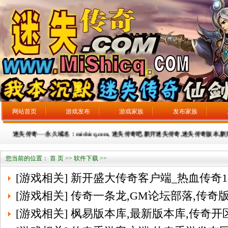
网站首页
游戏发布
游戏家族
发布家族
迷失传奇----永久域名：mishicq.com, 迷失传奇吧,新开迷失传奇,迷失传奇版本,新开
您当前的位置：
首 页
>> 软件下载 >>
[
游戏相关
]
新开盛大传奇客户端_热血传奇1
[
游戏相关
]
传奇一条龙,GM论坛部落,传奇
[
游戏相关
]
枫易版本库,最新版本库,传奇