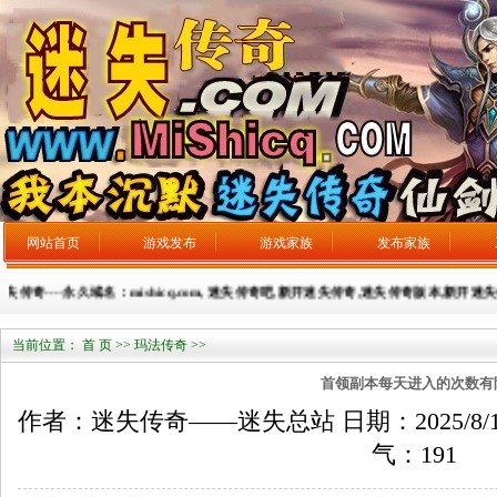
网站首页
游戏发布
游戏家族
发布家族
奇----永久域名：mishicq.com, 迷失传奇吧,新开迷失传奇,迷失传奇版本,新开迷失传奇
当前位置：
首 页
>>
玛法传奇
>>
首领副本每天进入的次数有
作者：迷失传奇——迷失总站 日期：2025/8/10 来
气：
191