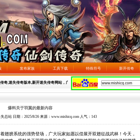
族
发布家族
工具下载
特殊符号
新开传奇
失传奇,迷失传奇版本,新开迷失传奇网站，广告发布：3106593275
爆料关于羽翼的最新内容
日期：2025/8/26 来源：www.mishicq.com 人气：
143
翅膀系统的强势登场，广大玩家如愿以偿展开双翅征战武林！今天，